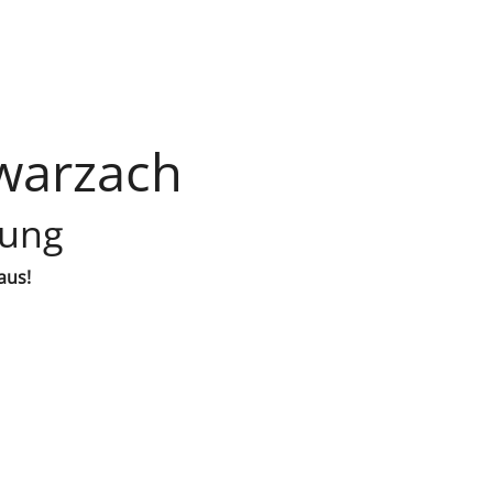
warzach
lung
aus!