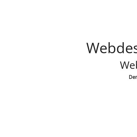
Webdes
Web
Den