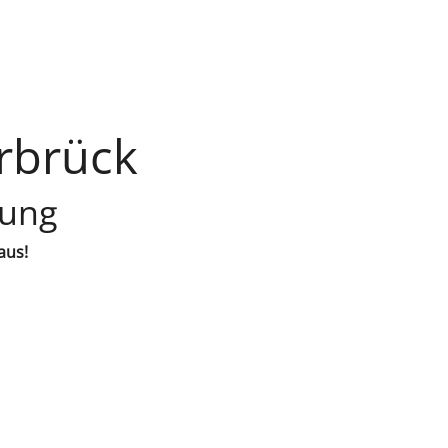
rbrück
lung
aus!