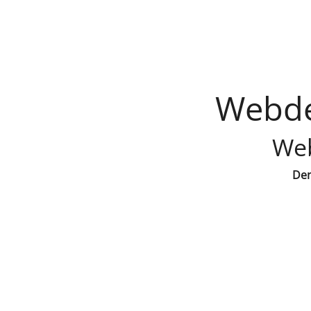
Webde
Web
Den