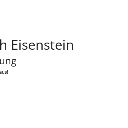
h Eisenstein
lung
aus!