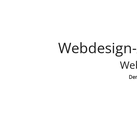
Webdesign-A
Web
Den