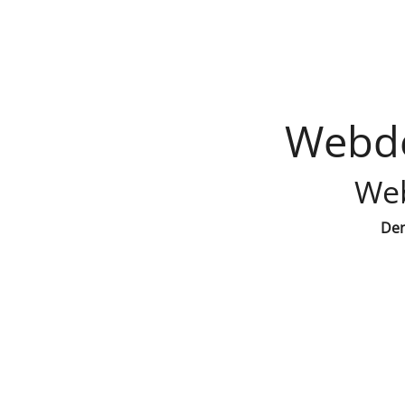
Webde
Web
Den