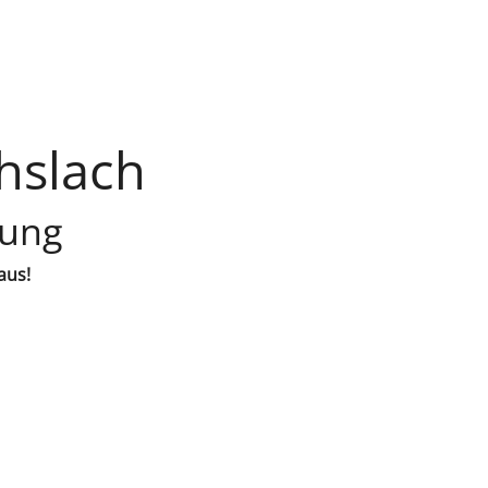
hslach
lung
aus!