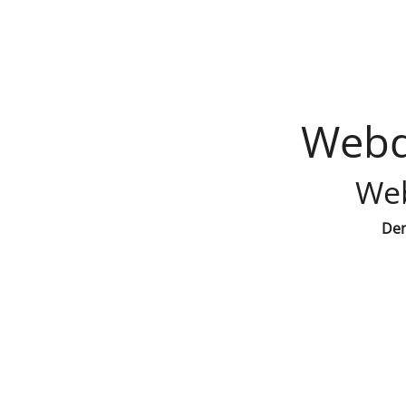
Webd
Web
Den