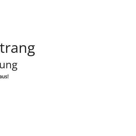
trang
lung
aus!