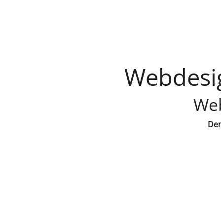
Webdesi
Web
Den