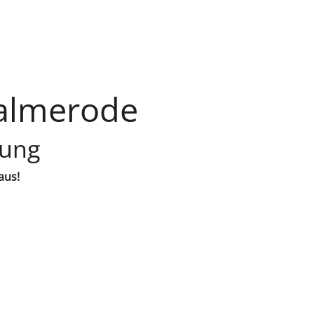
almerode
lung
aus!