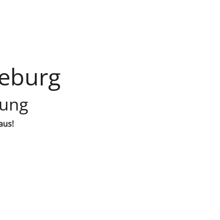
ieburg
lung
aus!