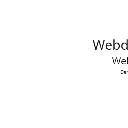
Webde
Web
Den