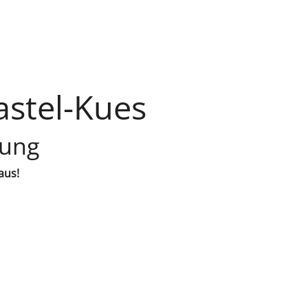
astel-Kues
lung
aus!