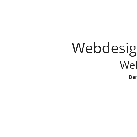
Webdesign
Web
Den