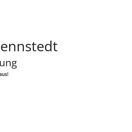
Tennstedt
lung
aus!