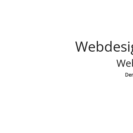
Webdesig
Web
Den