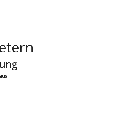
etern
lung
aus!