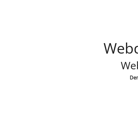
Webd
Web
Den