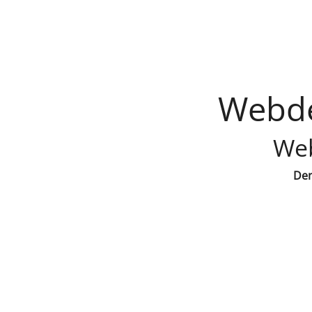
Webde
Web
Den