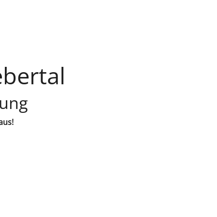
bertal
lung
aus!