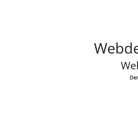
Webdes
Web
Den