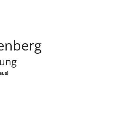
tenberg
lung
aus!